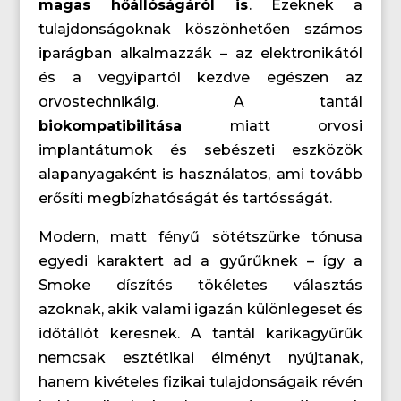
magas hőállóságáról is
. Ezeknek a
tulajdonságoknak köszönhetően számos
iparágban alkalmazzák – az elektronikától
és a vegyipartól kezdve egészen az
orvostechnikáig. A tantál
biokompatibilitása
miatt orvosi
implantátumok és sebészeti eszközök
alapanyagaként is használatos, ami tovább
erősíti megbízhatóságát és tartósságát.
Modern, matt fényű sötétszürke tónusa
egyedi karaktert ad a gyűrűknek – így a
Smoke díszítés tökéletes választás
azoknak, akik valami igazán különlegeset és
időtállót keresnek. A tantál karikagyűrűk
nemcsak esztétikai élményt nyújtanak,
hanem kivételes fizikai tulajdonságaik révén