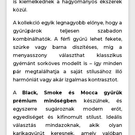
is kiemelkednek a hagyományos ékszerek
közül.
A kollekció egyik legnagyobb előnye, hogy a
gyűrűpárok teljesen szabadon
kombinálhatók. A férfi gyűrű lehet fekete,
szürke vagy barna díszítéses, míg a
menyasszony választhat klasszikus
gyémánt sorköves modellt is – így minden
pár megtalálhatja a saját stílusához illő
harmóniát vagy akár izgalmas kontrasztot.
A
Black, Smoke és Mocca gyűrűk
prémium minőségben
készülnek, és
egyszerre sugároznak modern erőt,
egyediséget és kifinomult stílust. Ideális
választás mindazoknak, akik olyan
karikagyűrűt keresnek, amely valóban