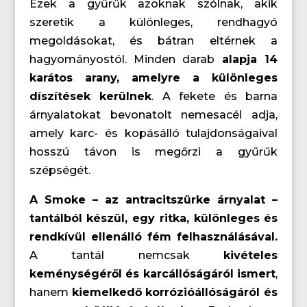
Ezek a gyűrűk azoknak szólnak, akik
szeretik a különleges, rendhagyó
megoldásokat, és bátran eltérnek a
hagyományostól. Minden darab
alapja 14
karátos arany, amelyre a különleges
díszítések kerülnek
. A fekete és barna
árnyalatokat bevonatolt nemesacél adja,
amely karc- és kopásálló tulajdonságaival
hosszú távon is megőrzi a gyűrűk
szépségét.
A Smoke – az antracitszürke árnyalat –
tantálból készül, egy ritka, különleges és
rendkívül ellenálló fém felhasználásával.
A tantál nemcsak
kivételes
keménységéről és karcállóságáról ismert
,
hanem
kiemelkedő korrózióállóságáról és